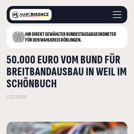
IHR DIREKT GEWÄHLTER BUNDESTAGS­ABGEORDNETER
STARTSEITE
FÜR DEN WAHLKREIS BÖBLINGEN.
ÜBER MICH
50.000 EURO VOM BUND FÜR
LANDKREIS BÖBLINGEN
DEUTSCHER BUNDESTAG
BREITBANDAUSBAU IN WEIL IM
AKTUELLES
SCHÖNBUCH
KONTAKT
2.12.2020