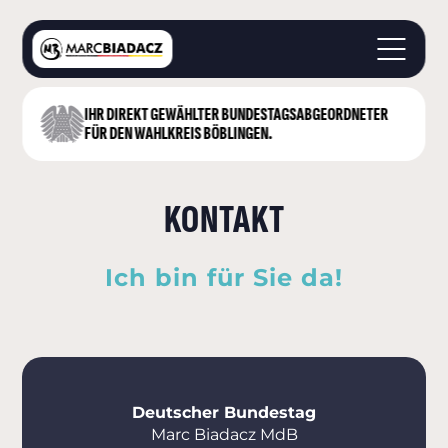
IHR DIREKT GEWÄHLTER BUNDESTAGS­ABGEORDNETER
STARTSEITE
FÜR DEN WAHLKREIS BÖBLINGEN.
ÜBER MICH
LANDKREIS BÖBLINGEN
KONTAKT
DEUTSCHER BUNDESTAG
AKTUELLES
KONTAKT
Ich bin für Sie da!
Deutscher Bundestag
Marc Biadacz MdB