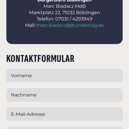
Marc Biadacz MdB
Marktplatz 22, 71032 Böblingen
Telefon: 07031 / 4293949
Mail:
marc.biadacz@bundestag.de
KONTAKTFORMULAR