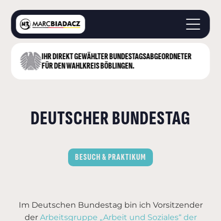
IHR DIREKT GEWÄHLTER BUNDESTAGS­ABGEORDNETER
STARTSEITE
FÜR DEN WAHLKREIS BÖBLINGEN.
ÜBER MICH
LANDKREIS BÖBLINGEN
DEUTSCHER BUNDESTAG
DEUTSCHER BUNDESTAG
AKTUELLES
KONTAKT
BESUCH & PRAKTIKUM
Im Deutschen Bundestag bin ich Vorsitzender
der
Arbeitsgruppe „Arbeit und Soziales“ der