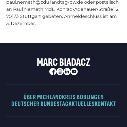
paul.nemeth@cdu.landtag-bw.de oder postalisch
an Paul Nemeth MdL, Konrad-Adenauer-Straße 12,
70173 Stuttgart gebeten. Anmeldeschluss ist am
3. Dezember.
MARC BIADACZ
ÜBER MICH
LANDKREIS BÖBLINGEN
DEUTSCHER BUNDESTAG
AKTUELLES
KONTAKT