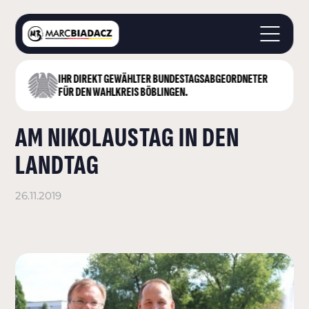
IHR DIREKT GEWÄHLTER BUNDESTAGS­ABGEORDNETER
STARTSEITE
FÜR DEN WAHLKREIS BÖBLINGEN.
ÜBER MICH
AM NIKOLAUSTAG IN DEN
LANDKREIS BÖBLINGEN
DEUTSCHER BUNDESTAG
LANDTAG
AKTUELLES
KONTAKT
26.11.2019