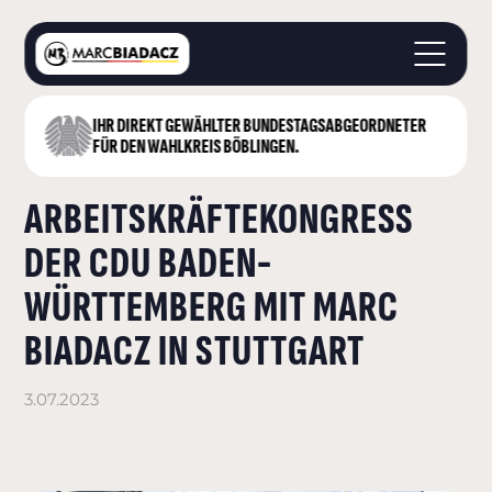
IHR DIREKT GEWÄHLTER BUNDESTAGS­ABGEORDNETER
STARTSEITE
FÜR DEN WAHLKREIS BÖBLINGEN.
ÜBER MICH
ARBEITSKRÄFTEKONGRESS
LANDKREIS BÖBLINGEN
DEUTSCHER BUNDESTAG
DER CDU BADEN-
AKTUELLES
WÜRTTEMBERG MIT MARC
KONTAKT
BIADACZ IN STUTTGART
3.07.2023