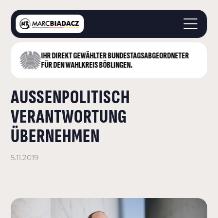
IHR DIREKT GEWÄHLTER BUNDESTAGS­ABGEORDNETER
STARTSEITE
FÜR DEN WAHLKREIS BÖBLINGEN.
ÜBER MICH
AUSSENPOLITISCH V
LANDKREIS BÖBLINGEN
DEUTSCHER BUNDESTAG
ERANTWORTUNG Ü
AKTUELLES
BERNEHMEN
KONTAKT
5.11.2019