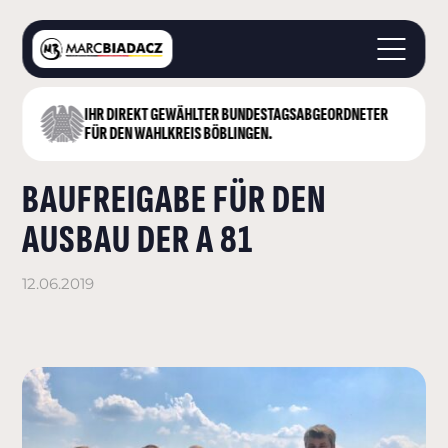
IHR DIREKT GEWÄHLTER BUNDESTAGS­ABGEORDNETER
STARTSEITE
FÜR DEN WAHLKREIS BÖBLINGEN.
ÜBER MICH
BAUFREIGABE FÜR DEN
LANDKREIS BÖBLINGEN
DEUTSCHER BUNDESTAG
AUSBAU DER A 81
AKTUELLES
KONTAKT
12.06.2019