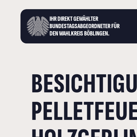
IHR DIREKT GEWÄHLTER
BUNDESTAGS­ABGEORDNETER FÜR
DEN WAHLKREIS BÖBLINGEN.
BESICHTIGU
PELLETFEU