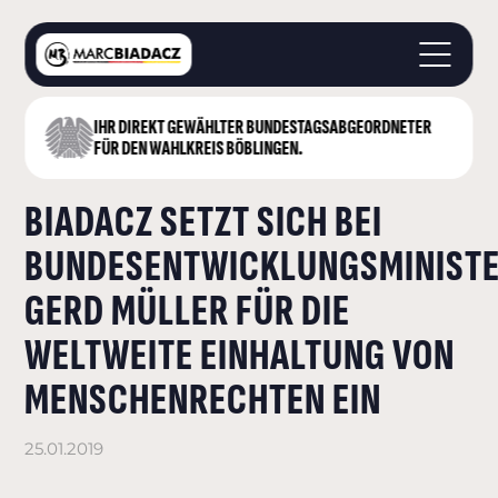
IHR DIREKT GEWÄHLTER BUNDESTAGS­ABGEORDNETER
STARTSEITE
FÜR DEN WAHLKREIS BÖBLINGEN.
ÜBER MICH
BIADACZ SETZT SICH BEI
LANDKREIS BÖBLINGEN
DEUTSCHER BUNDESTAG
BUNDESENTWICKLUNGSMINIST
AKTUELLES
GERD MÜLLER FÜR DIE
KONTAKT
WELTWEITE EINHALTUNG VON
MENSCHENRECHTEN EIN
25.01.2019