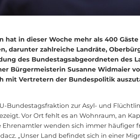
 hat in dieser Woche mehr als 400 Gäste
en, darunter zahlreiche Landräte, Oberbü
adung des Bundestagsabgeordneten des L
mer Bürgermeisterin Susanne Widmaier vo
 mit Vertretern der Bundespolitik auszut
Bundestagsfraktion zur Asyl- und Flüchtling
igt. Vor Ort fehlt es an Wohnraum, an Kapaz
e Ehrenamtler wenden sich immer häufiger fr
z. „Unser Land befindet sich in einer Migra