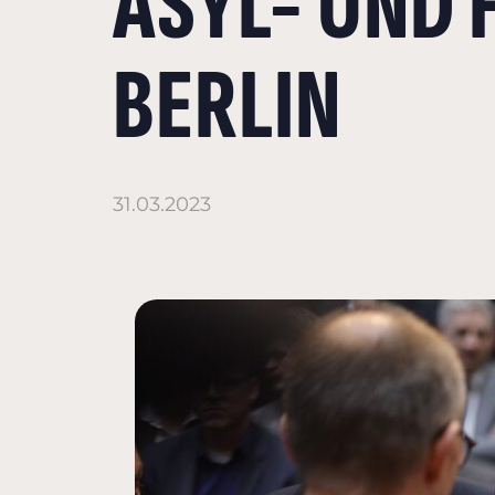
ASYL- UND 
BERLIN
31.03.2023