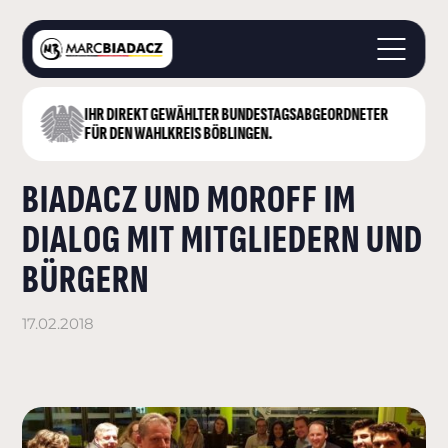
IHR DIREKT GEWÄHLTER BUNDESTAGS­ABGEORDNETER
STARTSEITE
FÜR DEN WAHLKREIS BÖBLINGEN.
ÜBER MICH
BIADACZ UND MOROFF IM
LANDKREIS BÖBLINGEN
DEUTSCHER BUNDESTAG
DIALOG MIT MITGLIEDERN UND
AKTUELLES
BÜRGERN
KONTAKT
17.02.2018