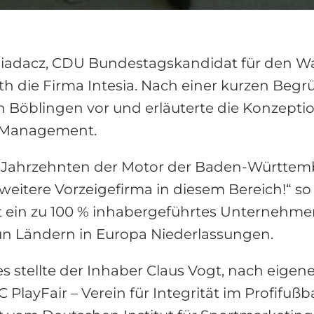
iadacz, CDU Bundestagskandidat für den Wa
die Firma Intesia. Nach einer kurzen Begrüß
öblingen vor und erläuterte die Konzeption v
ty Management.
eit Jahrzehnten der Motor der Baden-Württem
 weitere Vorzeigefirma in diesem Bereich!“ so
st ein zu 100 % inhabergeführtes Unternehm
un Ländern in Europa Niederlassungen.
stellte der Inhaber Claus Vogt, nach eige
PlayFair – Verein für Integrität im Profifußball 