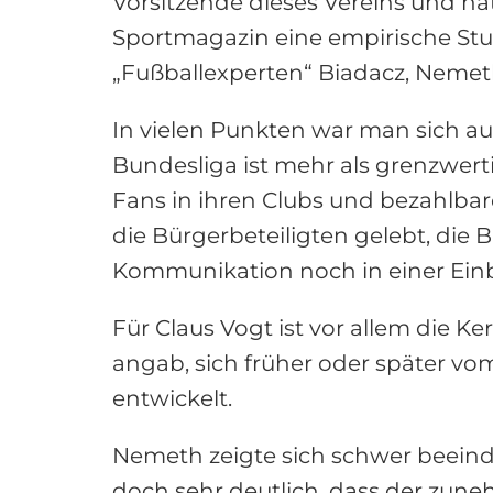
Vorsitzende dieses Vereins und ha
Sportmagazin eine empirische Studie
„Fußballexperten“ Biadacz, Nemeth
In vielen Punkten war man sich auc
Bundesliga ist mehr als grenzwert
Fans in ihren Clubs und bezahlbar
die Bürgerbeteiligten gelebt, die B
Kommunikation noch in einer Einb
Für Claus Vogt ist vor allem die K
angab, sich früher oder später vo
entwickelt.
Nemeth zeigte sich schwer beeindr
doch sehr deutlich, dass der zun