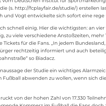
t vom Deutschen Institut für Sportmarketing
 (s. http://fcplayfair.de/studie/) erstellen l
 und Vogt entwickelte sich sofort eine rege 
h schnell einig. Hier die wichtigsten: an vi
ig, zu viele verschiedene Anstoßzeiten, mehr
e Tickets für die Fans. „In jedem Bundesland
ürger rechtzeitig informiert und auch beteilig
ahnstraße“ so Biadacz.
ernaussage der Studie ein wichtiges Alarmzeic
m Fußball abwenden zu wollen, wenn sich di
uckt von der hohen Zahl von 17.330 Teilnehm
ehmende Kommerz im Fußball die Fans doch z