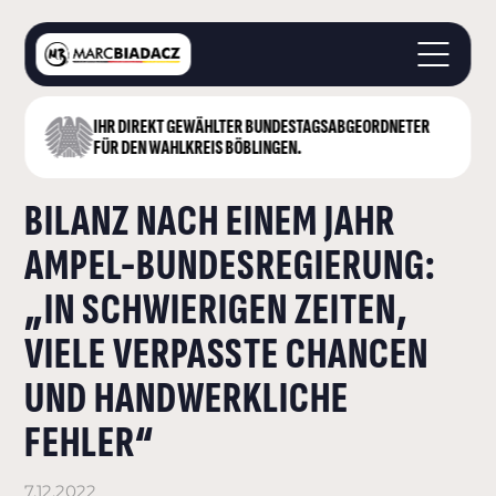
IHR DIREKT GEWÄHLTER BUNDESTAGS­ABGEORDNETER
STARTSEITE
FÜR DEN WAHLKREIS BÖBLINGEN.
ÜBER MICH
BILANZ NACH EINEM JAHR
LANDKREIS BÖBLINGEN
DEUTSCHER BUNDESTAG
AMPEL-BUNDESREGIERUNG:
AKTUELLES
„IN SCHWIERIGEN ZEITEN,
KONTAKT
VIELE VERPASSTE CHANCEN
UND HANDWERKLICHE
FEHLER“
7.12.2022