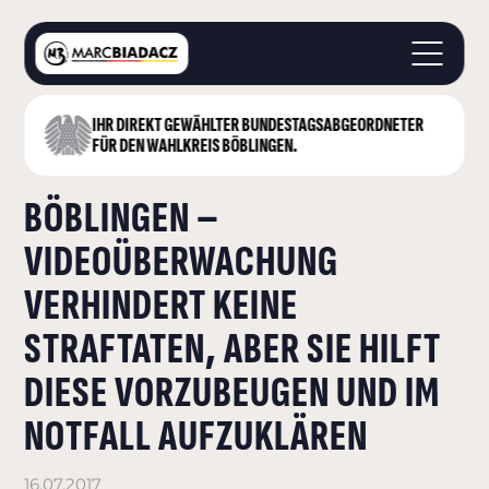
IHR DIREKT GEWÄHLTER BUNDESTAGS­ABGEORDNETER
STARTSEITE
FÜR DEN WAHLKREIS BÖBLINGEN.
ÜBER MICH
BÖBLINGEN –
LANDKREIS BÖBLINGEN
DEUTSCHER BUNDESTAG
VIDEOÜBERWACHUNG
AKTUELLES
VERHINDERT KEINE
KONTAKT
STRAFTATEN, ABER SIE HILFT
DIESE VORZUBEUGEN UND IM
NOTFALL AUFZUKLÄREN
16.07.2017