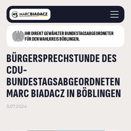
IHR DIREKT GEWÄHLTER BUNDESTAGS­ABGEORDNETER
STARTSEITE
FÜR DEN WAHLKREIS BÖBLINGEN.
ÜBER MICH
BÜRGERSPRECHSTUNDE DES
LANDKREIS BÖBLINGEN
DEUTSCHER BUNDESTAG
CDU-
AKTUELLES
BUNDESTAGSABGEORDNETEN
KONTAKT
MARC BIADACZ IN BÖBLINGEN
3.07.2024