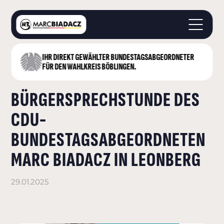
IHR DIREKT GEWÄHLTER BUNDESTAGS­ABGEORDNETER
STARTSEITE
FÜR DEN WAHLKREIS BÖBLINGEN.
ÜBER MICH
BÜRGERSPRECHSTUNDE DES
LANDKREIS BÖBLINGEN
DEUTSCHER BUNDESTAG
CDU-
AKTUELLES
BUNDESTAGSABGEORDNETEN
KONTAKT
MARC BIADACZ IN LEONBERG
29.01.2025