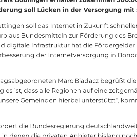
erung soll Lücken in der Versorgung mit 
ingen soll das Internet in Zukunft schnelle
 aus Bundesmitteln zur Förderung des Bre
digitale Infrastruktur hat die Fördergelder b
erbesserung der Internetversorgung in Bondor
tagsabgeordneten Marc Biadacz begrüßt die
 es ist, dass alle Regionen auf eine zeitgemäß
unsere Gemeinden hierbei unterstützt“, komme
o fördert die Bundesregierung deutschlandwe
 in denen die privaten Anbieter bislang noc