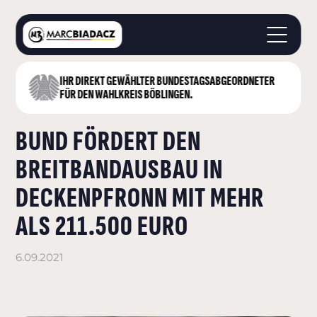
IHR DIREKT GEWÄHLTER BUNDESTAGS­ABGEORDNETER
STARTSEITE
FÜR DEN WAHLKREIS BÖBLINGEN.
ÜBER MICH
BUND FÖRDERT DEN
LANDKREIS BÖBLINGEN
DEUTSCHER BUNDESTAG
BREITBANDAUSBAU IN
AKTUELLES
DECKENPFRONN MIT MEHR
KONTAKT
ALS 211.500 EURO
6.09.2021