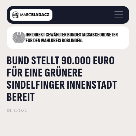
IHR DIREKT GEWÄHLTER BUNDESTAGS­ABGEORDNETER
STARTSEITE
FÜR DEN WAHLKREIS BÖBLINGEN.
ÜBER MICH
BUND STELLT 90.000 EURO
LANDKREIS BÖBLINGEN
DEUTSCHER BUNDESTAG
FÜR EINE GRÜNERE
AKTUELLES
SINDELFINGER INNENSTADT
KONTAKT
BEREIT
18.11.2020