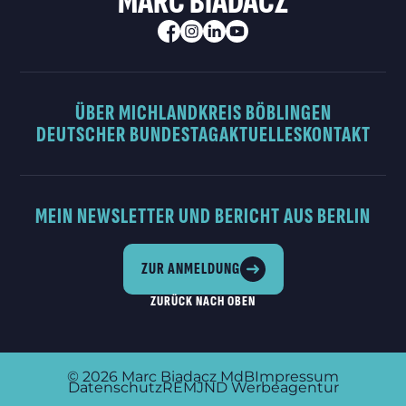
MARC BIADACZ
ÜBER MICH
LANDKREIS BÖBLINGEN
DEUTSCHER BUNDESTAG
AKTUELLES
KONTAKT
MEIN NEWSLETTER UND BERICHT AUS BERLIN
ZUR ANMELDUNG
ZURÜCK NACH OBEN
© 2026
Marc Biadacz MdB
Impressum
Datenschutz
REMJND Werbeagentur