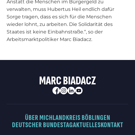
Anstatt die Menschen im Bürgergeld zu
verwalten, muss Hubertus Heil endlich dafür
Sorge tragen, dass es sich für die Menschen
wieder lohnt, zu arbeiten. Die Solidarität des
Staates ist keine Einbahnstraße.“, so der
Arbeitsmarktpolitiker Marc Biadacz.
MARC BIADACZ
ÜBER MICH
LANDKREIS BÖBLINGEN
DEUTSCHER BUNDESTAG
AKTUELLES
KONTAKT