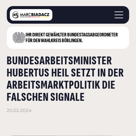
IHR DIREKT GEWÄHLTER BUNDESTAGS­ABGEORDNETER
STARTSEITE
FÜR DEN WAHLKREIS BÖBLINGEN.
ÜBER MICH
BUNDESARBEITSMINISTER
LANDKREIS BÖBLINGEN
DEUTSCHER BUNDESTAG
HUBERTUS HEIL SETZT IN DER
AKTUELLES
ARBEITSMARKTPOLITIK DIE
KONTAKT
FALSCHEN SIGNALE
20.02.2024