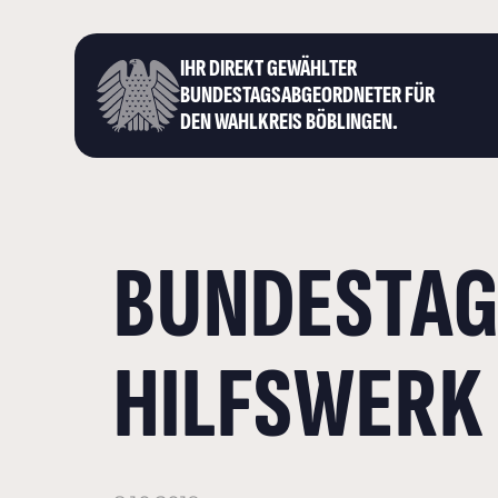
IHR DIREKT GEWÄHLTER
BUNDESTAGS­ABGEORDNETER FÜR
DEN WAHLKREIS BÖBLINGEN.
BUNDESTAG
HILFSWERK