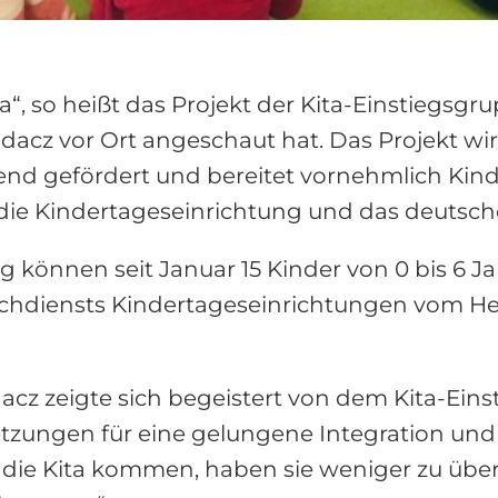
Kita“, so heißt das Projekt der Kita-Einstiegsg
acz vor Ort angeschaut hat. Das Projekt wi
gend gefördert und bereitet vornehmlich Kin
 die Kindertageseinrichtung und das deutsch
können seit Januar 15 Kinder von 0 bis 6 Ja
 Fachdiensts Kindertageseinrichtungen vom He
 zeigte sich begeistert von dem Kita-Einsti
setzungen für eine gelungene Integration un
in die Kita kommen, haben sie weniger zu ü