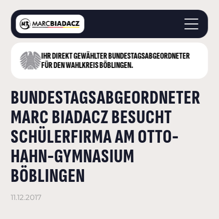
IHR DIREKT GEWÄHLTER BUNDESTAGS­ABGEORDNETER
STARTSEITE
FÜR DEN WAHLKREIS BÖBLINGEN.
ÜBER MICH
BUNDESTAGSABGEORDNETER
LANDKREIS BÖBLINGEN
DEUTSCHER BUNDESTAG
MARC BIADACZ BESUCHT
AKTUELLES
SCHÜLERFIRMA AM OTTO-
KONTAKT
HAHN-GYMNASIUM
BÖBLINGEN
11.12.2017