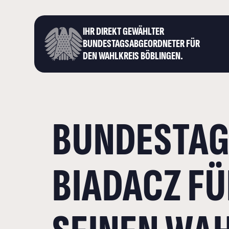
IHR DIREKT GEWÄHLTER
BUNDESTAGS­ABGEORDNETER FÜR
DEN WAHLKREIS BÖBLINGEN.
BUNDESTAG
BIADACZ F