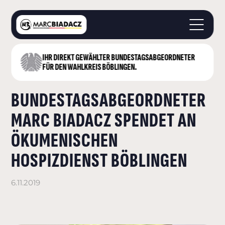
IHR DIREKT GEWÄHLTER BUNDESTAGS­ABGEORDNETER
STARTSEITE
FÜR DEN WAHLKREIS BÖBLINGEN.
ÜBER MICH
BUNDESTAGSABGEORDNETER
LANDKREIS BÖBLINGEN
DEUTSCHER BUNDESTAG
MARC BIADACZ SPENDET AN
AKTUELLES
ÖKUMENISCHEN
KONTAKT
HOSPIZDIENST BÖBLINGEN
6.11.2019