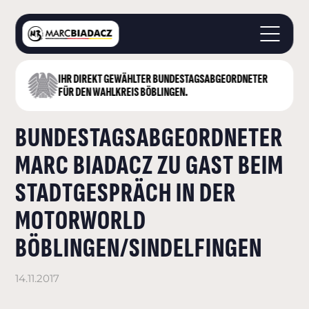
IHR DIREKT GEWÄHLTER BUNDESTAGS­ABGEORDNETER
STARTSEITE
FÜR DEN WAHLKREIS BÖBLINGEN.
ÜBER MICH
BUNDESTAGSABGEORDNETER
LANDKREIS BÖBLINGEN
DEUTSCHER BUNDESTAG
MARC BIADACZ ZU GAST BEIM
AKTUELLES
STADTGESPRÄCH IN DER
KONTAKT
MOTORWORLD
BÖBLINGEN/SINDELFINGEN
14.11.2017