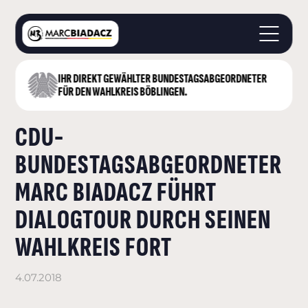
IHR DIREKT GEWÄHLTER BUNDESTAGS­ABGEORDNETER
STARTSEITE
FÜR DEN WAHLKREIS BÖBLINGEN.
ÜBER MICH
CDU-
LANDKREIS BÖBLINGEN
DEUTSCHER BUNDESTAG
BUNDESTAGSABGEORDNETER
AKTUELLES
MARC BIADACZ FÜHRT
KONTAKT
DIALOGTOUR DURCH SEINEN
WAHLKREIS FORT
4.07.2018