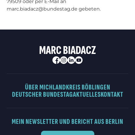
79509 oder per E-Mail an
marc.biadacz@bundestag.de gebeten.
MARC BIADACZ
ÜBER MICH
LANDKREIS BÖBLINGEN
DEUTSCHER BUNDESTAG
AKTUELLES
KONTAKT
MEIN NEWSLETTER UND BERICHT AUS BERLIN