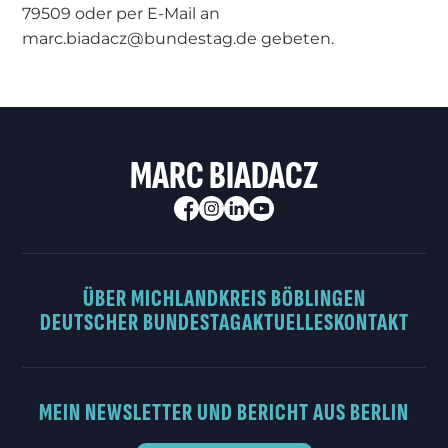
79509 oder per E-Mail an
marc.biadacz@bundestag.de gebeten.
MARC BIADACZ
ÜBER MICH
LANDKREIS BÖBLINGEN
DEUTSCHER BUNDESTAG
AKTUELLES
KONTAKT
MEIN NEWSLETTER UND BERICHT AUS BERLIN