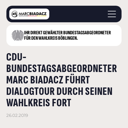
IHR DIREKT GEWÄHLTER BUNDESTAGS­ABGEORDNETER
STARTSEITE
FÜR DEN WAHLKREIS BÖBLINGEN.
ÜBER MICH
CDU-
LANDKREIS BÖBLINGEN
DEUTSCHER BUNDESTAG
BUNDESTAGSABGEORDNETER
AKTUELLES
MARC BIADACZ FÜHRT
KONTAKT
DIALOGTOUR DURCH SEINEN
WAHLKREIS FORT
26.02.2019