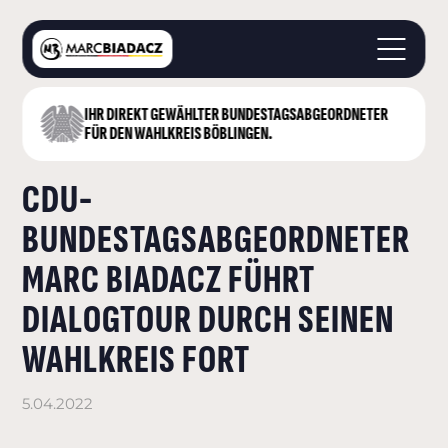
IHR DIREKT GEWÄHLTER BUNDESTAGS­ABGEORDNETER
STARTSEITE
FÜR DEN WAHLKREIS BÖBLINGEN.
ÜBER MICH
CDU-
LANDKREIS BÖBLINGEN
DEUTSCHER BUNDESTAG
BUNDESTAGSABGEORDNETER
AKTUELLES
MARC BIADACZ FÜHRT
KONTAKT
DIALOGTOUR DURCH SEINEN
WAHLKREIS FORT
5.04.2022