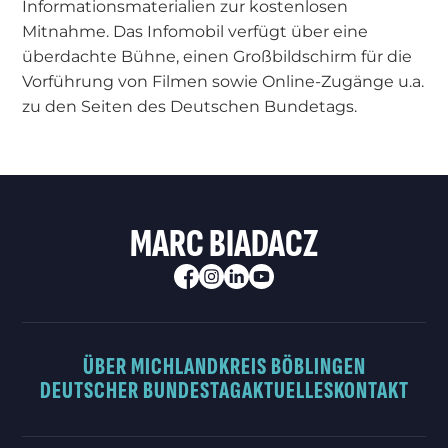
Informationsmaterialien zur kostenlosen
Mitnahme. Das Infomobil verfügt über eine
überdachte Bühne, einen Großbildschirm für die
Vorführung von Filmen sowie Online-Zugänge u.a.
zu den Seiten des Deutschen Bundetags.
MARC BIADACZ
ÜBER MICH
LANDKREIS BÖBLINGEN
DEUTSCHER BUNDESTAG
AKTUELLES
KONTAKT