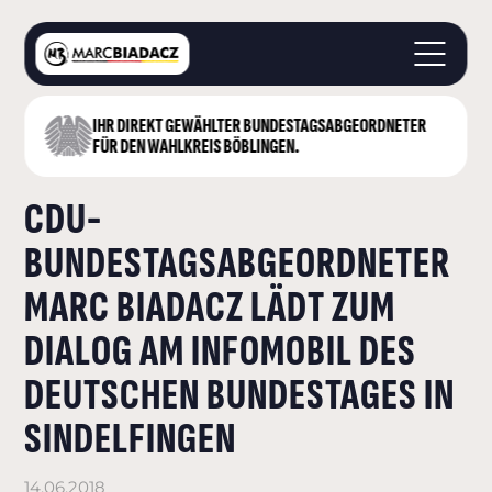
IHR DIREKT GEWÄHLTER BUNDESTAGS­ABGEORDNETER
STARTSEITE
FÜR DEN WAHLKREIS BÖBLINGEN.
ÜBER MICH
CDU-
LANDKREIS BÖBLINGEN
DEUTSCHER BUNDESTAG
BUNDESTAGSABGEORDNETER
AKTUELLES
MARC BIADACZ LÄDT ZUM
KONTAKT
DIALOG AM INFOMOBIL DES
DEUTSCHEN BUNDESTAGES IN
SINDELFINGEN
14.06.2018