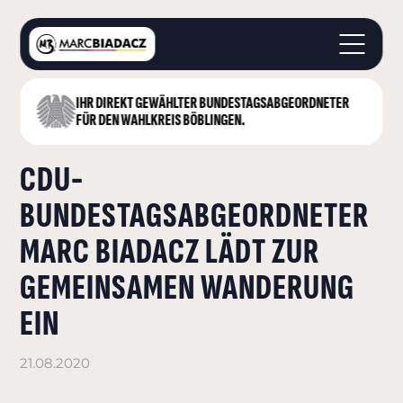
IHR DIREKT GEWÄHLTER BUNDESTAGS­ABGEORDNETER
STARTSEITE
FÜR DEN WAHLKREIS BÖBLINGEN.
ÜBER MICH
CDU-
LANDKREIS BÖBLINGEN
DEUTSCHER BUNDESTAG
BUNDESTAGSABGEORDNETER
AKTUELLES
MARC BIADACZ LÄDT ZUR
KONTAKT
GEMEINSAMEN WANDERUNG
EIN
21.08.2020