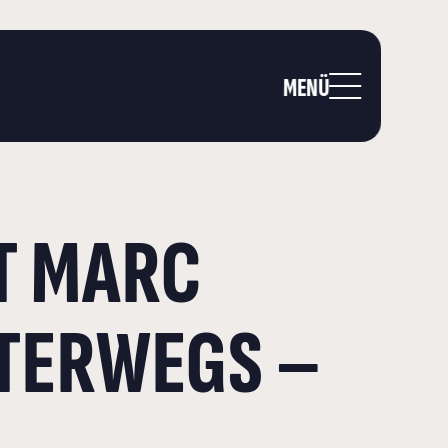
MENÜ
T MARC
NTERWEGS –