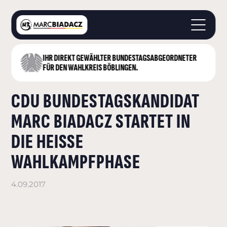
IHR DIREKT GEWÄHLTER BUNDESTAGS­ABGEORDNETER
STARTSEITE
FÜR DEN WAHLKREIS BÖBLINGEN.
ÜBER MICH
CDU BUNDESTAGSKANDIDAT
LANDKREIS BÖBLINGEN
DEUTSCHER BUNDESTAG
MARC BIADACZ STARTET IN
AKTUELLES
DIE HEISSE W
KONTAKT
AHLKAMPFPHASE
4.09.2017