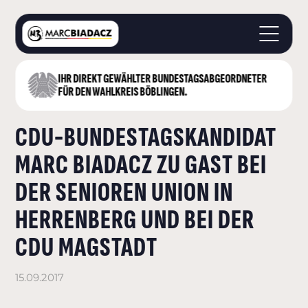
IHR DIREKT GEWÄHLTER BUNDESTAGS­ABGEORDNETER
STARTSEITE
FÜR DEN WAHLKREIS BÖBLINGEN.
ÜBER MICH
CDU-BUNDESTAGSKANDIDAT
LANDKREIS BÖBLINGEN
DEUTSCHER BUNDESTAG
MARC BIADACZ ZU GAST BEI
AKTUELLES
DER SENIOREN UNION IN
KONTAKT
HERRENBERG UND BEI DER
CDU MAGSTADT
15.09.2017