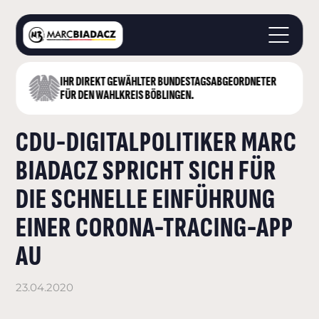
IHR DIREKT GEWÄHLTER BUNDESTAGS­ABGEORDNETER
STARTSEITE
FÜR DEN WAHLKREIS BÖBLINGEN.
ÜBER MICH
CDU-DIGITALPOLITIKER MARC
LANDKREIS BÖBLINGEN
DEUTSCHER BUNDESTAG
BIADACZ SPRICHT SICH FÜR
AKTUELLES
DIE SCHNELLE EINFÜHRUNG
KONTAKT
EINER CORONA-TRACING-APP
AU
23.04.2020