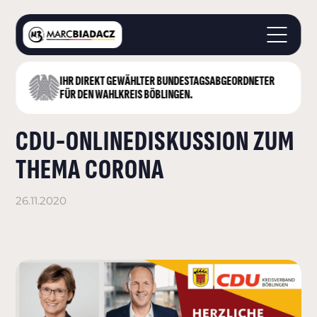
IHR DIREKT GEWÄHLTER BUNDESTAGS­ABGEORDNETER
STARTSEITE
FÜR DEN WAHLKREIS BÖBLINGEN.
ÜBER MICH
CDU-ONLINEDISKUSSION ZUM
LANDKREIS BÖBLINGEN
DEUTSCHER BUNDESTAG
THEMA CORONA
AKTUELLES
KONTAKT
26.11.2020