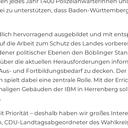
ollen jedes Jahr 1.400 Polizeianwärterinnen un
ei zu unterstützen, dass Baden-Württemberg 
dlich hervorragend ausgebildet und mit en
f die Arbeit zum Schutz des Landes vorber
ener politischer Ebenen den Böblinger Stand
über die aktuellen Herausforderungen info
 Aus- und Fortbildungsbedarf zu decken. Der
 spielt dabei eine zentrale Rolle. Mit der Er
ligen Gebäuden der IBM in Herrenberg soll 
.
eit Priorität – deshalb haben wir großes Int
eth, CDU-Landtagsabgeordneter des Wahlkrei