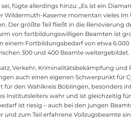
ei, fügte allerdings hinzu: „Es ist ein Diaman
der Wildermuth-Kaserne momentan vieles im U
Der größte Teil fließt in die Renovierung d
urm von fortbildungswilligen Beamten ist gr
on einem Fortbildungsbedarf von etwa 6.000 
ischen 300 und 400 Beamte weitergebildet.
atz, Verkehr, Kriminalitätsbekämpfung und P
ngen auch einen eigenen Schwerpunkt für C
für den Wahlkreis Böblingen, besonders inte
nstitutsleiters wahr und ist gleichzeitig fü
edarf ist riesig – auch bei den jungen Beamte
er und zum Teil erfahrene Vollzugsbeamte sin