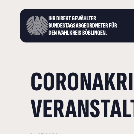
IHR DIREKT GEWÄHLTER
BUNDESTAGS­ABGEORDNETER FÜR
DEN WAHLKREIS BÖBLINGEN.
CORONAKRI
VERANSTAL