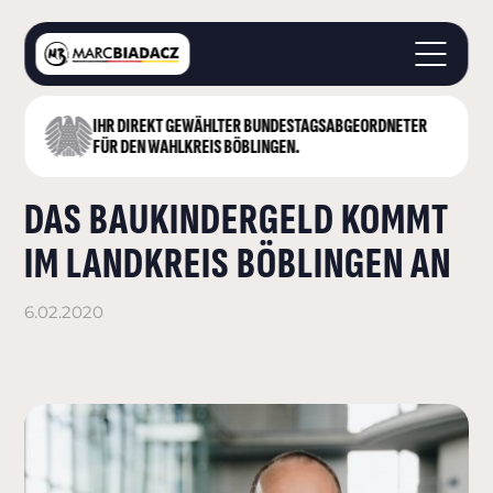
IHR DIREKT GEWÄHLTER BUNDESTAGS­ABGEORDNETER
STARTSEITE
FÜR DEN WAHLKREIS BÖBLINGEN.
ÜBER MICH
DAS BAUKINDERGELD KOMMT
LANDKREIS BÖBLINGEN
DEUTSCHER BUNDESTAG
IM LANDKREIS BÖBLINGEN AN
AKTUELLES
KONTAKT
6.02.2020