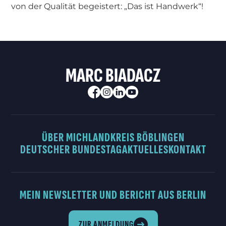
von der Qualität begeistert: „Das ist Handwerk“!
MARC BIADACZ
ÜBER MICH
LANDKREIS BÖBLINGEN
DEUTSCHER BUNDESTAG
AKTUELLES
KONTAKT
MEIN NEWSLETTER UND BERICHT AUS BERLIN
ZUR ANMELDUNG