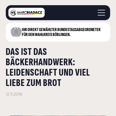
IHR DIREKT GEWÄHLTER BUNDESTAGS­ABGEORDNETER
STARTSEITE
FÜR DEN WAHLKREIS BÖBLINGEN.
ÜBER MICH
DAS IST DAS
LANDKREIS BÖBLINGEN
DEUTSCHER BUNDESTAG
BÄCKERHANDWERK:
AKTUELLES
LEIDENSCHAFT UND VIEL
KONTAKT
LIEBE ZUM BROT
12.11.2018