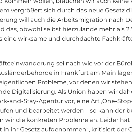
nd kommen wollen, brauchen wir auch keine 
m vergrößert sich durch das neue Gesetz di
ierung will auch die Arbeitsmigration nach 
 das, obwohl selbst hierzulande mehr als 2,
ss eine wirksame und durchdachte Fachkräftes
fteeinwanderung sei nach wie vor der Bürokr
 Ausländerbehörde in Frankfurt am Main läge
 eigentlichen Probleme, vor denen wir stehen
lende Digitalisierung. Als Union haben wir d
ork-and-Stay-Agentur vor, eine Art ‚One-Stop
fen und bearbeitet werden – so kann der b
 wir die konkreten Probleme an. Leider hat
t in ihr Gesetz aufgenommen“, kritisiert d