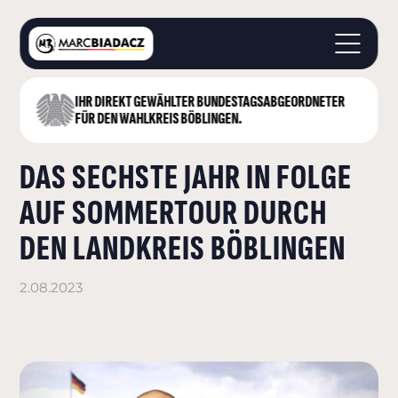
IHR DIREKT GEWÄHLTER BUNDESTAGS­ABGEORDNETER
STARTSEITE
FÜR DEN WAHLKREIS BÖBLINGEN.
ÜBER MICH
DAS SECHSTE JAHR IN FOLGE
LANDKREIS BÖBLINGEN
DEUTSCHER BUNDESTAG
AUF SOMMERTOUR DURCH
AKTUELLES
DEN LANDKREIS BÖBLINGEN
KONTAKT
2.08.2023