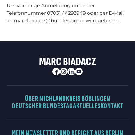
Um vorherige Anmeldung unter der
Telefonnummer 07031 / 4293949 oder per E-Mail
an marc.biadacz@bundestag.de wird gebeten.
MARC BIADACZ
ÜBER MICH
LANDKREIS BÖBLINGEN
DEUTSCHER BUNDESTAG
AKTUELLES
KONTAKT
MEIN NEWSLETTER UND BERICHT AUS BERLIN