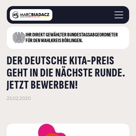
IHR DIREKT GEWÄHLTER BUNDESTAGS­ABGEORDNETER
STARTSEITE
FÜR DEN WAHLKREIS BÖBLINGEN.
ÜBER MICH
DER DEUTSCHE KITA-PREIS
LANDKREIS BÖBLINGEN
DEUTSCHER BUNDESTAG
GEHT IN DIE NÄCHSTE RUNDE.
AKTUELLES
JETZT BEWERBEN!
KONTAKT
25.02.2020