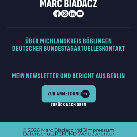
MARC BIADACZ
ÜBER MICH
LANDKREIS BÖBLINGEN
DEUTSCHER BUNDESTAG
AKTUELLES
KONTAKT
MEIN NEWSLETTER UND BERICHT AUS BERLIN
ZUR ANMELDUNG
ZURÜCK NACH OBEN
© 2026
Marc Biadacz MdB
Impressum
Datenschutz
REMJND Werbeagentur