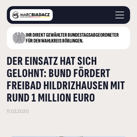
IHR DIREKT GEWÄHLTER BUNDESTAGS­ABGEORDNETER
STARTSEITE
FÜR DEN WAHLKREIS BÖBLINGEN.
ÜBER MICH
DER EINSATZ HAT SICH
LANDKREIS BÖBLINGEN
DEUTSCHER BUNDESTAG
GELOHNT: BUND FÖRDERT
AKTUELLES
FREIBAD HILDRIZHAUSEN MIT
KONTAKT
RUND 1 MILLION EURO
11.03.2020