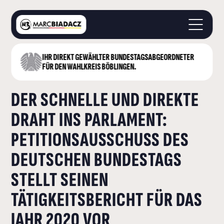
IHR DIREKT GEWÄHLTER BUNDESTAGS­ABGEORDNETER
STARTSEITE
FÜR DEN WAHLKREIS BÖBLINGEN.
ÜBER MICH
DER SCHNELLE UND DIREKTE
LANDKREIS BÖBLINGEN
DEUTSCHER BUNDESTAG
DRAHT INS PARLAMENT:
AKTUELLES
PETITIONSAUSSCHUSS DES
KONTAKT
DEUTSCHEN BUNDESTAGS
STELLT SEINEN
TÄTIGKEITSBERICHT FÜR DAS
JAHR 2020 VOR