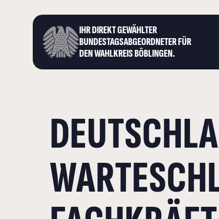
IHR DIREKT GEWÄHLTER
BUNDESTAGS­ABGEORDNETER FÜR
DEN WAHLKREIS BÖBLINGEN.
DEUTSCHLAN
WARTESCHL