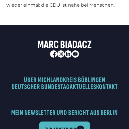
wieder einmal: die CDU ist nahe bei Menschen.“
MARC BIADACZ
ÜBER MICH
LANDKREIS BÖBLINGEN
DEUTSCHER BUNDESTAG
AKTUELLES
KONTAKT
MEIN NEWSLETTER UND BERICHT AUS BERLIN