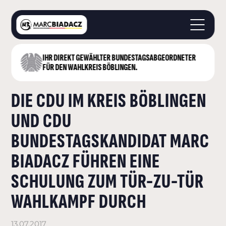
IHR DIREKT GEWÄHLTER BUNDESTAGS­ABGEORDNETER
STARTSEITE
FÜR DEN WAHLKREIS BÖBLINGEN.
ÜBER MICH
DIE CDU IM KREIS BÖBLINGEN
LANDKREIS BÖBLINGEN
DEUTSCHER BUNDESTAG
UND CDU
AKTUELLES
BUNDESTAGSKANDIDAT MARC
KONTAKT
BIADACZ FÜHREN EINE
SCHULUNG ZUM TÜR-ZU-TÜR
WAHLKAMPF DURCH
13.07.2017