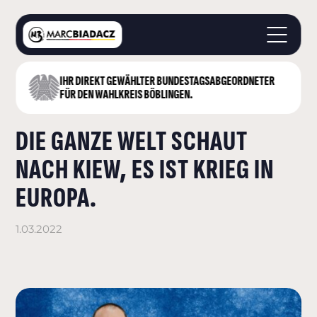
IHR DIREKT GEWÄHLTER BUNDESTAGS­ABGEORDNETER
STARTSEITE
FÜR DEN WAHLKREIS BÖBLINGEN.
ÜBER MICH
DIE GANZE WELT SCHAUT
LANDKREIS BÖBLINGEN
DEUTSCHER BUNDESTAG
NACH KIEW, ES IST KRIEG IN
AKTUELLES
EUROPA.
KONTAKT
1.03.2022