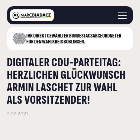
IHR DIREKT GEWÄHLTER BUNDESTAGS­ABGEORDNETER
STARTSEITE
FÜR DEN WAHLKREIS BÖBLINGEN.
ÜBER MICH
DIGITALER CDU-PARTEITAG:
LANDKREIS BÖBLINGEN
DEUTSCHER BUNDESTAG
HERZLICHEN GLÜCKWUNSCH
AKTUELLES
ARMIN LASCHET ZUR WAHL
KONTAKT
ALS VORSITZENDER!
2.02.2021