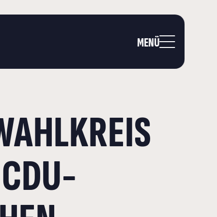
MENÜ
WAHLKREIS
 CDU-